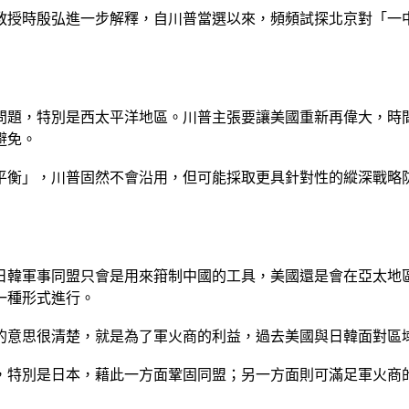
教授時殷弘進一步解釋，自川普當選以來，頻頻試探北京對「一
問題，特別是西太平洋地區。川普主張要讓美國重新再偉大，時
避免。
平衡」，川普固然不會沿用，但可能採取更具針對性的縱深戰略
日韓軍事同盟只會是用來箝制中國的工具，美國還是會在亞太地
一種形式進行。
的意思很清楚，就是為了軍火商的利益，過去美國與日韓面對區
，特別是日本，藉此一方面鞏固同盟；另一方面則可滿足軍火商