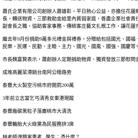
蕭氏企業有限公司創辦人蕭雄彰，平日熱心公益，亦擔任花蓮縣
長，轉送物資、三節救助金給里內貧弱家庭，善盡企業社會責
副會長之職，協助客家事務、傳統客庄藝文扎根工作，讓花蓮
繼去年9月份捐助9萬多元禮金與禮券，分贈給包括國光、國福、
民樂、民運、民勤、主睦、主力、國光、國風、國強、國慶等
市長魏嘉賢表示，蕭創辦人定期捐助物資、獨資發放三節慰問
成堆高麗菜滯銷台南阿公睡路旁
泰豐大火製空污桃市府開罰200萬
3年前立志當乞丐清秀女東港現蹤
泰豐廠碳黑粒子落塵桃市大清洗
泰豐輪胎大火綠黨為民服務拚3席
林老師洩題害重考...學生：憑什麼？