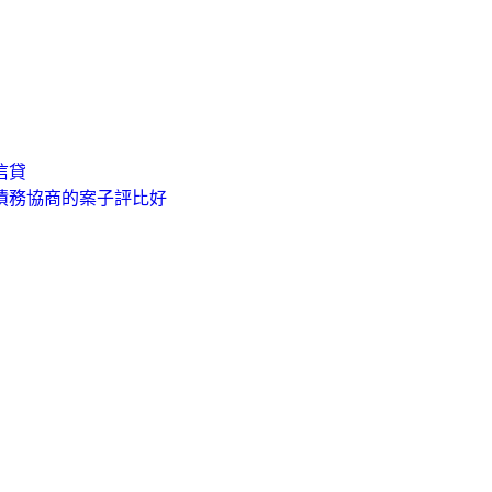
信貸
債務協商的案子評比好