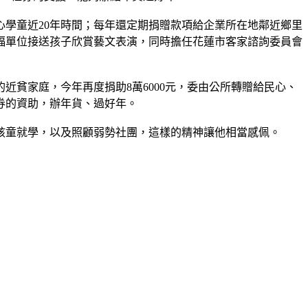
心學童近20年時間；每年還定期捐贈款項給企業所在地鄰近鄉里
福單位接送孩子欣賞藝文表演，同時擔任花蓮市客家諮詢委員會
近貧家庭，今年再度捐助8萬6000元，委由公所轉贈給民心、
券的資助，辦年貨、過好年。
孩童就學，以及照顧弱勢社團，這樣的精神讓他相當感佩。