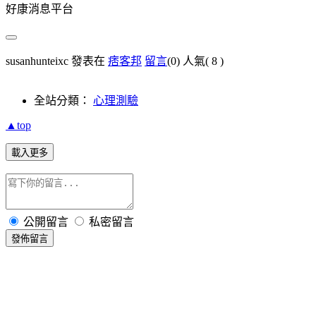
好康消息平台
susanhunteixc 發表在
痞客邦
留言
(0)
人氣(
8
)
全站分類：
心理測驗
▲top
載入更多
公開留言
私密留言
發佈留言