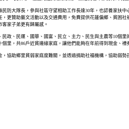
民防大隊長，參與社區守望相助工作長達30年，也認養家扶中
任，更贊助藝文活動以及交通費用，免費提供花蓮偏鄉、貧困社
市客家子弟更有歸屬感。
民政、民運、國華、國富、民立、主力、民生與主農等10個里的
十個里，共86戶近貧邊緣家庭，讓他們能夠在年前得到現金、禮
金，協助鄉里貧弱家庭度難關，並透過捐助社福機構，協助弱勢