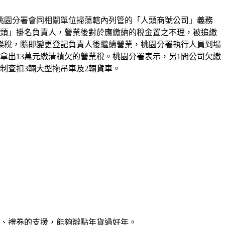
桃園分署會同相關單位掃蕩轄內列管的「人頭商號公司」義務
人頭」掛名負責人，營業後對於應繳納的稅金置之不理，被追繳
樂稅，隨即變更登記負責人後繼續營業，桃園分署執行人員到場
拿出13萬元繳清積欠的營業稅。桃園分署表示，另1間公司欠繳
制查扣3輛大型拖吊車及2輛貨車。
）
金、禮券的支援，能夠辦點年貨過好年。