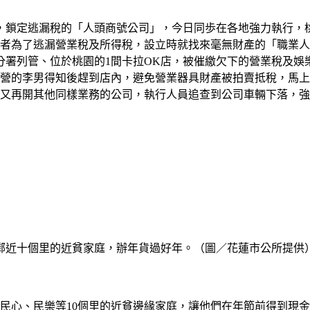
，鎖定逃漏稅的「人頭商號公司」，今日同歩在各地強力執行，
業者為了逃漏營業稅及所得稅，設立時就找來毫無財產的「職業
分署列管、位於桃園的1間卡拉OK店，被催繳欠下的營業稅及娛
營的李男得知後趕到店內，避免營業器具財產被拍賣抵稅，馬上
，又再開其他同樣業務的公司，執行人員追查到公司車輛下落，強
鄰近十個里的近貧家庭，辦年貨過好年。（圖／花蓮市公所提供
元給民心、民樂等10個里的近貧邊緣家庭，讓他們在年節前得到現