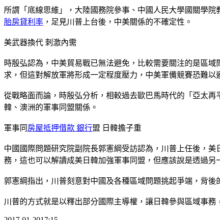
所謂「底線思維」，大陸國務院參事、中國人民大學國關學院
胎房貸利率
，足見川普上台後，中美關係的不確定性。
美武器換代 刺激內需
時殷弘認為，中美貿易戰已無法避免，比較需要關注的是區域
求，但這對解放軍將形成一定程度壓力，中美軍備競賽恐難以
從戰略面而論，時殷弘分析，相較過去歐巴馬時代的「亞太再
韓、澳洲的軍事同盟關係。
軍事同
房屋抵押借款 銀行
盟 日韓擔子重
中國國際問題研究院副院長郭憲綱受訪認為，川普上任後，美
務，這也可以解讀成美日韓加強軍事同盟，但應該說是透過另
郭憲綱指出，川普刻意對中國及各種區域問題挑起爭端，背後
川普的方式就是以釋出部分國際主導權，讓日韓參與區域事務
2017-01-2017:15