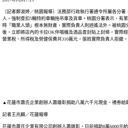
〔記者鄭淑婷／桃園報導〕法務部行政執行署通令所屬各分署
人，強制查扣5輛特約車輛拖吊車及貨車。桃園分署表示，有
時「職業人頭」根本無財產，實際負責人則逍遙法外。被桃園
後，立即將店內的卡拉OK伴唱機及酒品查封貼上封條，實際經
營業稅、所得稅及勞健保費共310萬元，張姓實際負責人拒繳
▲花蓮市蕭氏企業創辦人蕭雄彰捐助八萬六千元現金、禮券給
記者王兆麟／花蓮報導
花蓮市蕭氏企業有限公司創辦人蕭雄彰，日前捐助8萬6000