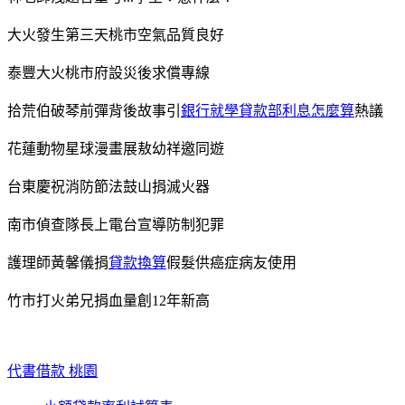
大火發生第三天桃市空氣品質良好
泰豐大火桃市府設災後求償專線
拾荒伯破琴前彈背後故事引
銀行就學貸款部利息怎麼算
熱議
花蓮動物星球漫畫展敖幼祥邀同遊
台東慶祝消防節法鼓山捐滅火器
南市偵查隊長上電台宣導防制犯罪
護理師黃馨儀捐
貸款換算
假髮供癌症病友使用
竹市打火弟兄捐血量創12年新高
代書借款 桃園