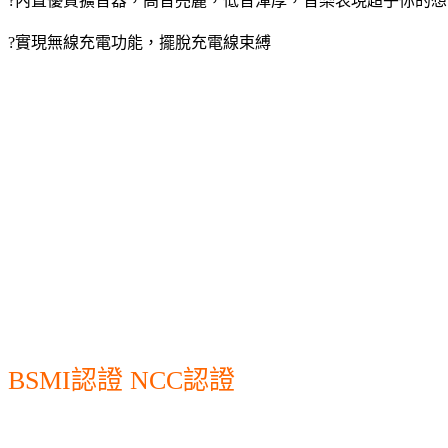
?內置優質擴音器，高音亮麗，低音渾厚，音樂表現超乎你的想
?實現無線充電功能，擺脫充電線束縛
BSMI認證 NCC認證