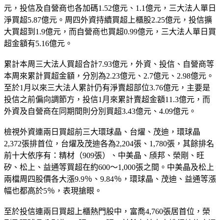
元，投信及自營商也各加碼1.52億元、1.1億元，三大法人單日
淨買超5.87億元。周四外資持續買超上櫃股2.25億元，投信擴
大買超到1.9億元，而自營商也買超0.99億元，三大法人單日買
超金額有5.16億元。
累計本周三大法人買超合計7.93億元，外資、投信、自營商等
本周來累計買超金額，分別為2.23億元、2.7億元、2.98億元。
至於1月以來三大法人累計仍有淨賣超部位3.76億元，主要是
投信之前偏向調節方，投信1月來累計賣超金額11.3億元，而
外資及自營商在同期間則分別買超3.43億元、4.09億元。
檢視外資連兩日買超前三大環球晶、台燿、茂迪，環球晶
2,372張排首位，台燿及茂迪各為2,204張、1,780張，其餘排名
前十大依序有：精材（909張）、中美晶、頎邦、榮剛、旺
矽、松上、益通等買超在約600～1,000張之間。中美晶及松上
兩檔周四股價各大漲9.9％、9.84％，環球晶、茂迪、益通等漲
幅也都高於5％，表現搶眼。
至於投信連兩日買超上櫃熱門股中，富喬4,760張居首位，榮