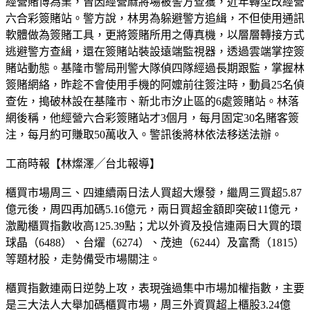
經營賭博為業，曾因經營麻將場被警方查獲，近年轉型改經營
六合彩簽賭站。警方說，林男為躲避警方追緝，不但使用通訊
軟體做為簽賭工具，更將簽賭所用之傳真機，以層層轉接方式
逃避警方查緝，還在簽賭站裝設遠端監視器，透過雲端掌控簽
賭站動態。基隆市警局刑警大隊偵四隊經過長期跟監，掌握林
簽賭網絡，昨趁不會使用手機的阿嬤前往簽注時，動員25名偵
查佐，搗破林設在基隆市、新北市汐止區的6處簽賭站。林落
網後稱，他經營六合彩簽賭站才3個月，每月固定30名賭客簽
注，每月約可賺取50萬收入。警訊後將林依法移送法辦。
工商時報【林燦澤╱台北報導】
櫃買市場周三、四連續兩日法人買超大爆發，繼周三買超5.87
億元後，周四再加碼5.16億元，兩日買超金額即突破11億元，
激勵櫃買指數收高125.39點；尤以外資及投信連兩日大買的環
球晶（6488）、台燿（6274）、茂迪（6244）及富喬（1815）
等題材股，走勢備受市場關注。
櫃買指數連兩日逆勢上攻，表現強過集中市場加權指數，主要
是三大法人大舉加碼櫃買市場，周三外資買超上櫃股3.24億