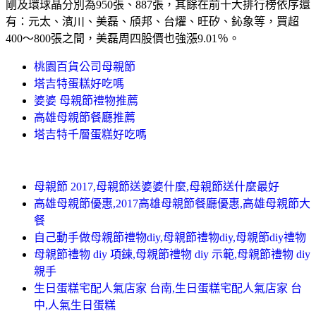
剛及環球晶分別為950張、887張，其餘在前十大排行榜依序還
有：元太、濱川、美磊、頎邦、台燿、旺矽、鈊象等，買超
400～800張之間，美磊周四股價也強漲9.01％。
桃園百貨公司母親節
塔吉特蛋糕好吃嗎
婆婆 母親節禮物推薦
高雄母親節餐廳推薦
塔吉特千層蛋糕好吃嗎
母親節 2017,母親節送婆婆什麼,母親節送什麼最好
高雄母親節優惠,2017高雄母親節餐廳優惠,高雄母親節大
餐
自己動手做母親節禮物diy,母親節禮物diy,母親節diy禮物
母親節禮物 diy 項鍊,母親節禮物 diy 示範,母親節禮物 diy
親手
生日蛋糕宅配人氣店家 台南,生日蛋糕宅配人氣店家 台
中,人氣生日蛋糕