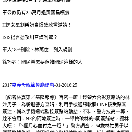
北捷說機捷2月正式通車桃捷打臉
軍公教仍有2.5萬月退黃國昌嘆氣
H奶女星劉樂妍自爆獲政黨邀請！
ISIS揚言恐攻川普謀咧驚？
軍人18%刪除？林萬億：列入規劃
徐巧芯：國民黨需要像韓國瑜這樣的人
2017
嘉義母親節餐廳優惠
-01-2016:25
〔記者林嘉東／基隆報導〕百密一疏！經營六合彩簽賭站的林
姓男子，為躲避警方查緝，利用手機通訊軟體LINE接受賭客
簽注，輔以手機遠端監控簽賭站動態，不料，警方技高一籌，
趁不會用LINE的阿嬤簽注時，一舉搗破林的6間簽賭站，讓林
大嘆：「3個月心血付之一炬！」警方調查， 54歲林姓男子以