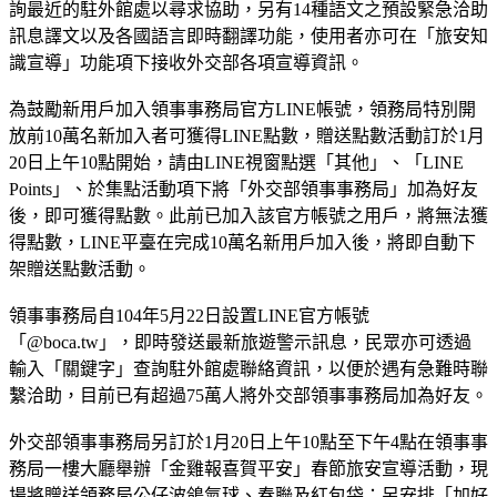
詢最近的駐外館處以尋求協助，另有14種語文之預設緊急洽助
訊息譯文以及各國語言即時翻譯功能，使用者亦可在「旅安知
識宣導」功能項下接收外交部各項宣導資訊。
為鼓勵新用戶加入領事事務局官方LINE帳號，領務局特別開
放前10萬名新加入者可獲得LINE點數，贈送點數活動訂於1月
20日上午10點開始，請由LINE視窗點選「其他」、「LINE
Points」、於集點活動項下將「外交部領事事務局」加為好友
後，即可獲得點數。此前已加入該官方帳號之用戶，將無法獲
得點數，LINE平臺在完成10萬名新用戶加入後，將即自動下
架贈送點數活動。
領事事務局自104年5月22日設置LINE官方帳號
「@boca.tw」，即時發送最新旅遊警示訊息，民眾亦可透過
輸入「關鍵字」查詢駐外館處聯絡資訊，以便於遇有急難時聯
繫洽助，目前已有超過75萬人將外交部領事事務局加為好友。
外交部領事事務局另訂於1月20日上午10點至下午4點在領事事
務局一樓大廳舉辦「金雞報喜賀平安」春節旅安宣導活動，現
場將贈送領務局公仔波鴿氣球、春聯及紅包袋；另安排「加好