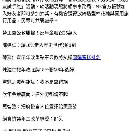
友試手氣」活動，於活動現場將領事事務局LINE官方帳號加
入好友者即可參加抽獎，有機會獲得波鴿造型棉花糖與實用旅
行用品，民眾可共襄盛舉。
勞工軍公教雙輸！反年金號召25萬人
陳建仁：讓18%走入歷史世代領得到
陳建仁宣示年改重點軍公教將抗議
團購蛋糕排名
陳建仁掀年改底牌18%優存6年後歸..
黨魁之戰郝龍斌：我不是靠爸族
砍年金葉毓蘭：連外勞都請不起
羅智強：把府發言人位置讓給黃重諺
絕食抗議年金改革綠委：好笑