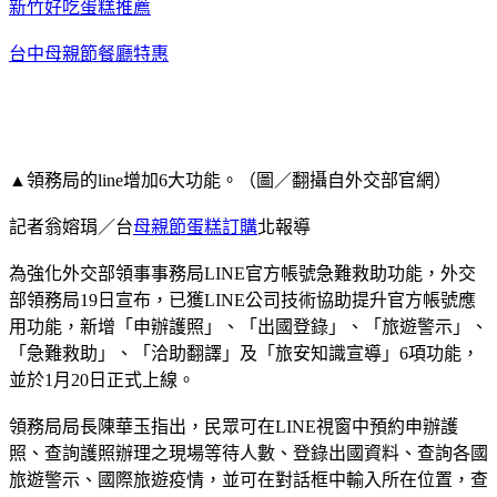
新竹好吃蛋糕推薦
台中母親節餐廳特惠
▲領務局的line增加6大功能。（圖／翻攝自外交部官網）
記者翁嫆琄／台
母親節蛋糕訂購
北報導
為強化外交部領事事務局LINE官方帳號急難救助功能，外交
部領務局19日宣布，已獲LINE公司技術協助提升官方帳號應
用功能，新增「申辦護照」、「出國登錄」、「旅遊警示」、
「急難救助」、「洽助翻譯」及「旅安知識宣導」6項功能，
並於1月20日正式上線。
領務局局長陳華玉指出，民眾可在LINE視窗中預約申辦護
照、查詢護照辦理之現場等待人數、登錄出國資料、查詢各國
旅遊警示、國際旅遊疫情，並可在對話框中輸入所在位置，查