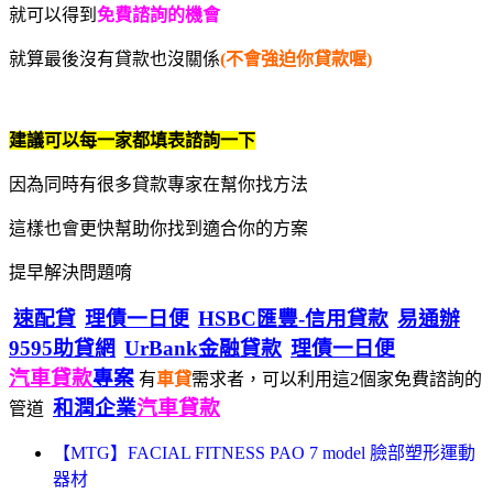
就可以得到
免費諮詢的機會
就算最後沒有貸款也沒關係
(不會強迫你貸款喔)
建議可以每一家都填表諮詢一下
因為同時有很多貸款專家在幫你找方法
這樣也會更快幫助你找到適合你的方案
提早解決問題唷
速配貸
理債一日便
HSBC匯豐-信用貸款
易通辦
9595助貸網
UrBank金融貸款
理債一日便
汽車貸款
專案
有
車貸
需求者，可以利用這2個家免費諮詢的
和潤企業
汽車貸款
管道
【MTG】FACIAL FITNESS PAO 7 model 臉部塑形運動
器材