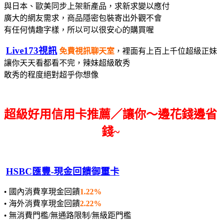
與日本、歐美同步上架新產品，求新求變以應付
廣大的網友需求，
商品隱密包裝寄出
外觀不會
有任何情趣字樣，所以可以很安心的購買喔
Live173視訊
免費視訊聊天室
，裡面有上百上千位超級正妹
讓你天天看都看不完，辣妹超級敢秀
敢秀的程度絕對超乎你想像
超級好用信用卡推薦／讓你～邊花錢邊省
錢~
HSBC匯豐-現金回饋御璽卡
• 國內消費享現金回饋
1.22%
• 海外消費享現金回饋
2.22%
• 無消費門檻/無通路限制/無級距門檻