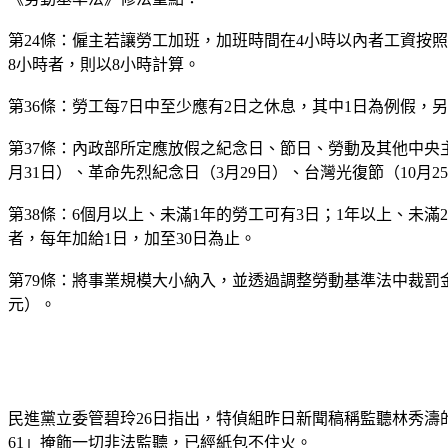
第24條：僱主若讓勞工加班，加班時間在4小時以內者工資按照平
8小時者，則以8小時計算。
第36條：勞工每7日中至少應有2日之休息，其中1日為例假，
第37條：內政部所定應放假之紀念日、節日、勞動及其他中央主
月31日）、革命先烈紀念日（3月29日）、台灣光復節（10月2
第38條：6個月以上、未滿1年的勞工可有3日；1年以上、未滿2
者，每年加給1日，加至30日為止。
第79條：將事業規模大小納入，並透過調整勞動基準法中裁罰金
元）。
民進黨立委管碧玲26日指出，特偵組昨日新聞稿稱監聽林秀濤的
61」掩飾一切非法監聽，已經紙包不住火。