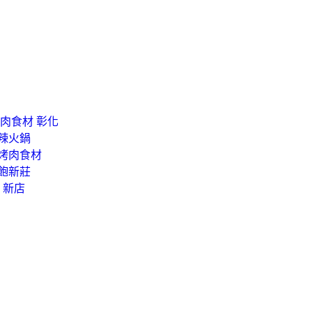
肉食材 彰化
麻辣火鍋
峽烤肉食材
飽新莊
 新店