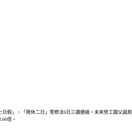
假」、「周休二日」等修法6日三讀通過。未來勞工國父誕辰紀念
.66倍。