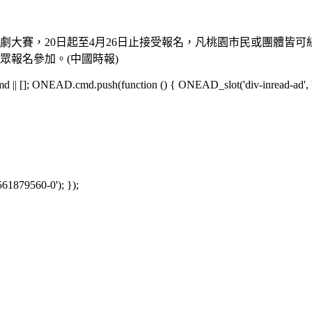
戲劇大賽，20日起至4月26日止接受報名，凡桃園市民或團體皆
眾報名參加。(中國時報)
[]; ONEAD.cmd.push(function () { ONEAD_slot('div-inread-ad', 'in
561879560-0'); });