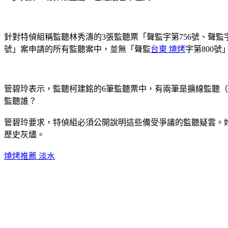
針對特偵組稱監聽林秀濤的3張監聽票「聲監字第756號、聲監字
號」案申請的所有監聽案中，並無「聲監
台東 燒烤
字第800
管碧玲表示，監聽柯建銘的6筆監聽票中，有兩筆是擴線監聽（聲
監聽誰？
管碧玲要求，特偵組必須公開說明這些備受爭議的監聽疑雲。
歷史灰燼。
燒烤推薦 淡水