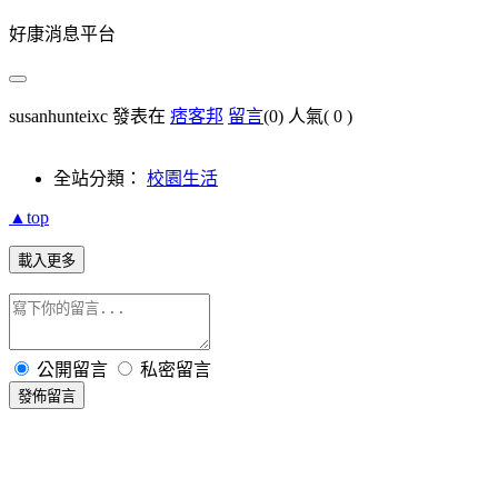
好康消息平台
susanhunteixc 發表在
痞客邦
留言
(0)
人氣(
0
)
全站分類：
校園生活
▲top
載入更多
公開留言
私密留言
發佈留言