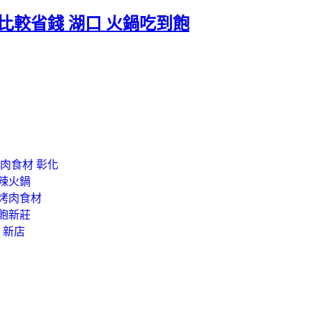
訂比較省錢 湖口 火鍋吃到飽
肉食材 彰化
麻辣火鍋
峽烤肉食材
飽新莊
 新店