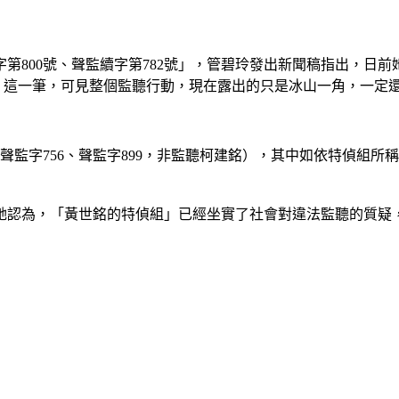
第800號、聲監續字第782號」，管碧玲發出新聞稿指出，日前她
號」這一筆，可見整個監聽行動，現在露出的只是冰山一角，一定
監字756、聲監字899，非監聽柯建銘），其中如依特偵組所稱
她認為，「黃世銘的特偵組」已經坐實了社會對違法監聽的質疑，