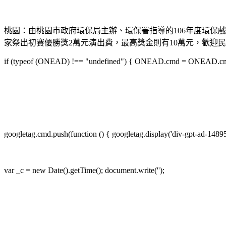
桃園：由桃園市政府環保局主辦、環保署指導的106年度環保
家祭出初賽優勝獎2萬元演出費，最高獎金則有10萬元，歡迎民
if (typeof (ONEAD) !== "undefined") { ONEAD.cmd = ONEAD.cmd || 
googletag.cmd.push(function () { googletag.display('div-gpt-ad-1489
var _c = new Date().getTime(); document.write('');