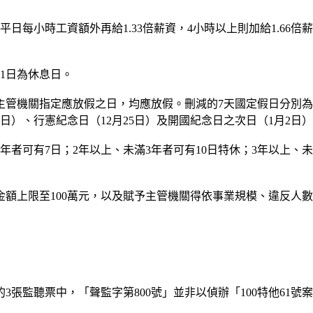
日每小時工資額外再給1.33倍薪資，4小時以上則加給1.66
另1日為休息日。
管機關指定應放假之日，均應放假。刪減的7天國定假日分別為孔子
5日）、行憲紀念日（12月25日）及開國紀念日之次日（1月2日
年者可有7日；2年以上、未滿3年者可有10日特休；3年以上、未滿
額上限至100萬元，以及賦予主管機關得依事業規模、違反人數
3張監聽票中，「聲監字第800號」並非以偵辦「100特他61