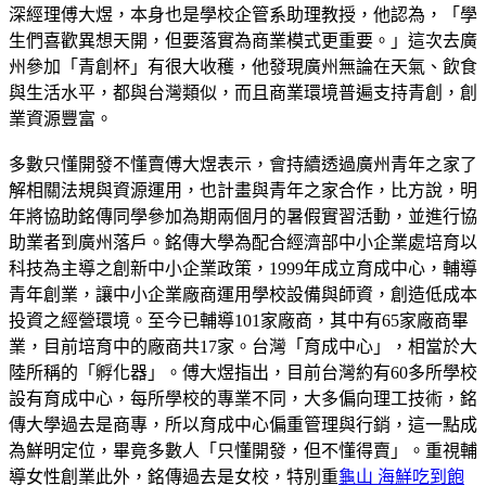
深經理傅大煜，本身也是學校企管系助理教授，他認為，「學
生們喜歡異想天開，但要落實為商業模式更重要。」這次去廣
州參加「青創杯」有很大收穫，他發現廣州無論在天氣、飲食
與生活水平，都與台灣類似，而且商業環境普遍支持青創，創
業資源豐富。
多數只懂開發不懂賣傅大煜表示，會持續透過廣州青年之家了
解相關法規與資源運用，也計畫與青年之家合作，比方說，明
年將協助銘傳同學參加為期兩個月的暑假實習活動，並進行協
助業者到廣州落戶。銘傳大學為配合經濟部中小企業處培育以
科技為主導之創新中小企業政策，1999年成立育成中心，輔導
青年創業，讓中小企業廠商運用學校設備與師資，創造低成本
投資之經營環境。至今已輔導101家廠商，其中有65家廠商畢
業，目前培育中的廠商共17家。台灣「育成中心」，相當於大
陸所稱的「孵化器」。傅大煜指出，目前台灣約有60多所學校
設有育成中心，每所學校的專業不同，大多偏向理工技術，銘
傳大學過去是商專，所以育成中心偏重管理與行銷，這一點成
為鮮明定位，畢竟多數人「只懂開發，但不懂得賣」。重視輔
導女性創業此外，銘傳過去是女校，特別重
龜山 海鮮吃到飽