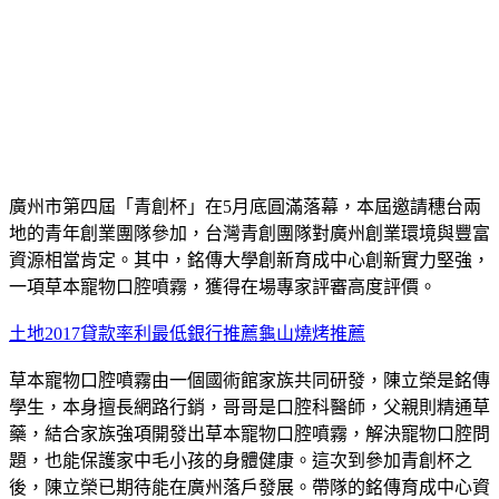
廣州市第四屆「青創杯」在5月底圓滿落幕，本屆邀請穗台兩
地的青年創業團隊參加，台灣青創團隊對廣州創業環境與豐富
資源相當肯定。其中，銘傳大學創新育成中心創新實力堅強，
一項草本寵物口腔噴霧，獲得在場專家評審高度評價。
土地2017貸款率利最低銀行推薦
龜山燒烤推薦
草本寵物口腔噴霧由一個國術館家族共同研發，陳立榮是銘傳
學生，本身擅長網路行銷，哥哥是口腔科醫師，父親則精通草
藥，結合家族強項開發出草本寵物口腔噴霧，解決寵物口腔問
題，也能保護家中毛小孩的身體健康。這次到參加青創杯之
後，陳立榮已期待能在廣州落戶發展。帶隊的銘傳育成中心資