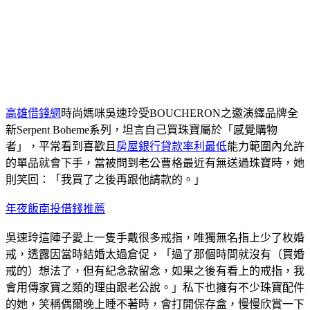
高雄借錢網
時尚媽咪吳速玲受BOUCHERON之邀演繹品牌全
新Serpent Boheme系列，坦言自己買珠寶屬於「感覺購物
者」，平常看到喜歡且
房屋銀行貸款率利最低
能力範圍內允許
的單品就會下手，當被問到老公曹格最近有無送過珠寶時，她
則笑回：「我買了之後再跟他請款的。」
年夜飯南投
借錢推薦
吳速玲這陣子愛上一隻手戴很多戒指，唯獨無名指上少了枚婚
戒，透露因當時結婚太過倉促，「過了那個時間就沒有（買婚
戒的）想法了，但有紀念款留念，如果之後有看上的戒指，我
會用傳家寶之類的理由跟老公說。」私下也擁有不少珠寶配件
的她，笑稱偶爾晚上睡不著時，會打開保存盒，慢慢欣賞一下