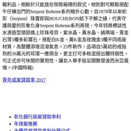
戰利品，相較於只能放在保險箱裡的款式，她則對可輕鬆搭配
牛仔褲出門的Serpent Boheme系列格外心動。自1878年以來蛇
形（Serpent）珠寶即與BOUCHERON結下不解之緣，代表守
護與愛的形象化身Serpent Boheme系列再現，今年特將標誌性
水滴造型頭部換上珍珠母貝、紫水晶、黃水晶、縞瑪瑙、青金
石等5種多彩寶石，搭配白K金、黃K金及玫瑰金3種不同底座
材質，為整體添增活潑氣息。25件新作，品項自5萬初的戒指
到約36萬元的耳環一應俱全，更主打可多枚混搭出獨特個性，
可正式亦可休閒的實用性，讓女人舉手投足間散發波西米亞風
情。(中國時報)
青年成家貸款率 2017
彰化銀行房屋貸款率利
年夜飯推薦
永慶房屋貸款率利計算公式