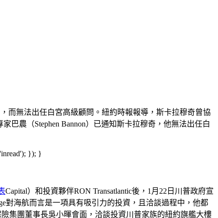
及商業交易，而無法出任白宮高級顧問。紐約時報報導，斯卡拉穆奇曾協
巴農（Stephen Bannon）已通知斯卡拉穆奇，他無法出任白
read'); }); }
表
Capital）和投資夥伴RON Transatlantic後，1月22日川普政府宣
dge對海航而言是一項具有吸引力的投資，且洽談過程中，他都
安邦保險集團董事長吳小暉會面，洽談投資川普家族的紐約旗艦大樓