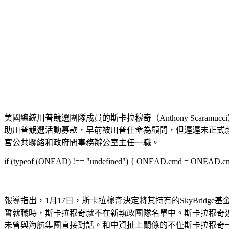
美國總統川普競選團隊成員的斯卡拉穆奇（Anthony Scara
助川普競選活動募款，早前被川普任命為顧問，但遲遲未正式就任。報導
宮公共聯絡和政府間事務辦公室主任一職。
if (typeof (ONEAD) !== "undefined") { ONEAD.cmd = ONEAD.cmd || 
報導指出，1月17日，斯卡拉穆奇決定將其持有的SkyBridg
誓就職時，斯卡拉穆奇就不在新執政團隊名單中。斯卡拉穆奇近日
未曾與海航集團直接對話。和中資扯上關係的不僅斯卡拉穆奇一位。