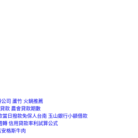
辦公司 蘆竹 火鍋推薦
用貸款 農會貸款期數
款當日撥款免保人台南 玉山銀行小額借款
週轉 信用貸款率利試算公式
新店安格斯牛肉