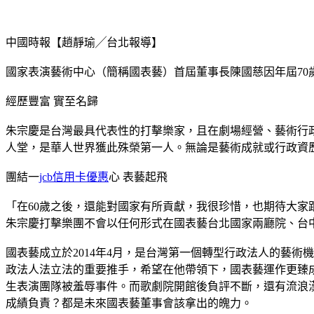
中國時報【趙靜瑜╱台北報導】
國家表演藝術中心（簡稱國表藝）首屆董事長陳國慈因年屆70
經歷豐富 實至名歸
朱宗慶是台灣最具代表性的打擊樂家，且在劇場經營、藝術行政
人堂，是華人世界獲此殊榮第一人。無論是藝術成就或行政資
團結一
jcb信用卡優惠
心 表藝起飛
「在60歲之後，還能對國家有所貢獻，我很珍惜，也期待大
朱宗慶打擊樂團不會以任何形式在國表藝台北國家兩廳院、台
國表藝成立於2014年4月，是台灣第一個轉型行政法人的藝
政法人法立法的重要推手，希望在他帶領下，國表藝運作更臻
生表演團隊被羞辱事件。而歌劇院開館後負評不斷，還有流浪
成績負責？都是未來國表藝董事會該拿出的魄力。