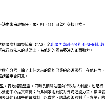
一缺由朱宗慶擔任，預計明（11）日舉行交接典禮。
選國際打擊樂協會（PAS）名
出國團費刷卡分期
刷卡回饋比較
研究行政法人的基礎上，為低迷的國表藝注入正面動力。
會嚴守分際，除了上任之前的邀約已簽約必須履行，在他任內，
報請董事會同意。
總監，行政經驗豐富，同時長期關注國內行政法人制度，也是行
化藝術中心品質堪憂；台北國家兩廳院對外溝通能力差，接連發
國表藝能有哪些監督機制可以啟動，讓藝術總監對「不專業」的