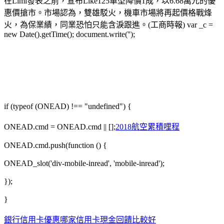
在Limi發表之前，宣布Like125車型降價1成，以6.68萬元的優
惠價搶市。市場認為，雙雄駁火，機車市場將再起價格戰烽
火，為保業績，同業恐怕只能含淚跟進。(工商時報) var _c =
new Date().getTime(); document.write('');
if (typeof (ONEAD) !== "undefined") {
ONEAD.cmd = ONEAD.cmd || [];
2018航空累積哩程
ONEAD.cmd.push(function () {
ONEAD_slot('div-mobile-inread', 'mobile-inread');
});
}
銀行信用卡優惠
哪家信用卡現金回饋比較好