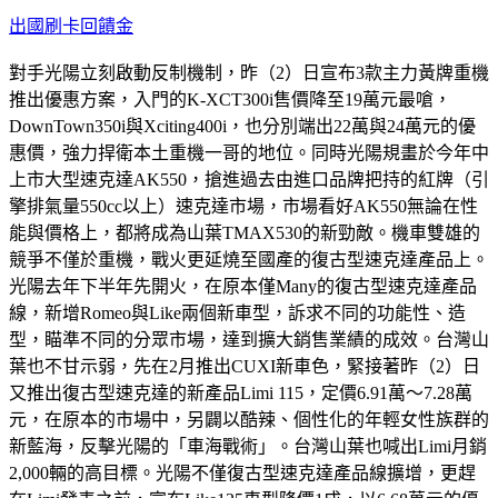
出國刷卡回饋金
對手光陽立刻啟動反制機制，昨（2）日宣布3款主力黃牌重機
推出優惠方案，入門的K-XCT300i售價降至19萬元最嗆，
DownTown350i與Xciting400i，也分別端出22萬與24萬元的優
惠價，強力捍衛本土重機一哥的地位。同時光陽規畫於今年中
上市大型速克達AK550，搶進過去由進口品牌把持的紅牌（引
擎排氣量550cc以上）速克達市場，市場看好AK550無論在性
能與價格上，都將成為山葉TMAX530的新勁敵。機車雙雄的
競爭不僅於重機，戰火更延燒至國產的復古型速克達產品上。
光陽去年下半年先開火，在原本僅Many的復古型速克達產品
線，新增Romeo與Like兩個新車型，訴求不同的功能性、造
型，瞄準不同的分眾市場，達到擴大銷售業績的成效。台灣山
葉也不甘示弱，先在2月推出CUXI新車色，緊接著昨（2）日
又推出復古型速克達的新產品Limi 115，定價6.91萬～7.28萬
元，在原本的市場中，另闢以酷辣、個性化的年輕女性族群的
新藍海，反擊光陽的「車海戰術」。台灣山葉也喊出Limi月銷
2,000輛的高目標。光陽不僅復古型速克達產品線擴增，更趕