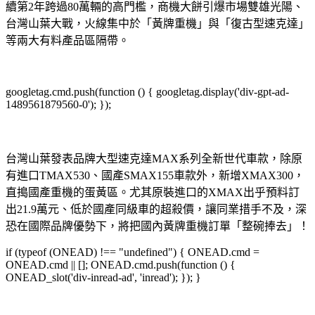
續第2年跨過80萬輛的高門檻，商機大餅引爆市場雙雄光陽、
台灣山葉大戰，火線集中於「黃牌重機」與「復古型速克達」
等兩大有料產品區隔帶。
googletag.cmd.push(function () { googletag.display('div-gpt-ad-
1489561879560-0'); });
台灣山葉發表品牌大型速克達MAX系列全新世代車款，除原
有進口TMAX530、國產SMAX155車款外，新增XMAX300，
直搗國產重機的蛋黃區。尤其原裝進口的XMAX出乎預料訂
出21.9萬元、低於國產同級車的超殺價，讓同業措手不及，深
恐在國際品牌優勢下，將把國內黃牌重機訂單「整碗捧去」！
if (typeof (ONEAD) !== "undefined") { ONEAD.cmd =
ONEAD.cmd || []; ONEAD.cmd.push(function () {
ONEAD_slot('div-inread-ad', 'inread'); }); }