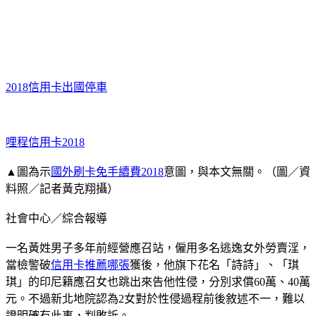
2018信用卡出國停車
哩程信用卡2018
▲圖為示
國外刷卡免手續費2018
意圖，與本文無關。（圖／資
料照／記者黃克翔攝）
社會中心／綜合報導
一名黃姓男子多年前經營應召站，僱用多名逃逸女外勞賣淫，
當檢警破
信用卡推薦哪張
獲後，他旗下花名「詩詩」、「琪
琪」的印尼籍應召女也跳出來告他性侵，分別求償60萬、40萬
元。不過新北地院認為2女對於性侵過程前後敘述不一，難以
證明確有此事，判敗訴。