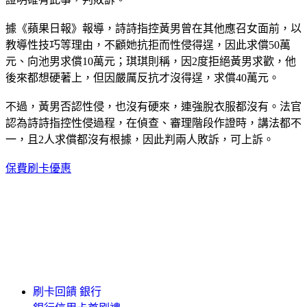
據《蘋果日報》報導，詩詩指控黃男曾在其他應召女面前，以
教導性技巧等理由，不顧她抗拒而性侵得逞，因此求償50萬
元、向池男求償10萬元；琪琪則稱，因2度拒絕黃男求歡，他
後來都想硬著上，但因嚴厲反抗才沒得逞，求償40萬元。
不過，黃男否認性侵，也沒有硬來，連強脫衣服都沒有。法官
認為詩詩指控性侵過程，在偵查、審理階段作證時，講法都不
一，且2人求償都沒有根據，因此判兩人敗訴，可上訴。
保費刷卡優惠
刷卡回饋 銀行