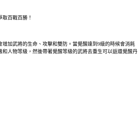
爭取百戰百勝！
會增加武將的生命、攻擊和雙防。當覺醒達到9級的時候會消耗
級和人物等級，然後帶著覺醒等級的武將去重生可以返還覺醒丹