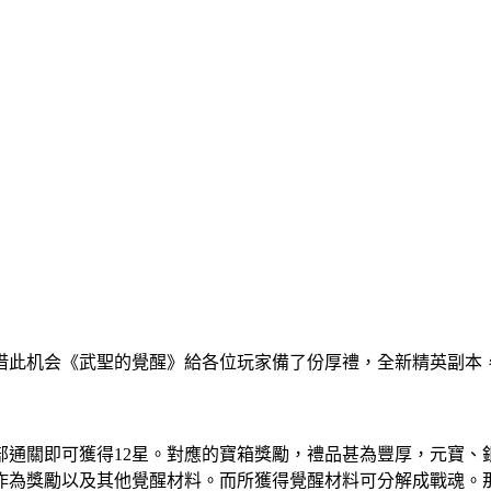
此机会《武聖的覺醒》給各位玩家備了份厚禮，全新精英副本，覺醒
全部通關即可獲得12星。對應的寶箱獎勵，禮品甚為豐厚，元寶
作為獎勵以及其他覺醒材料。而所獲得覺醒材料可分解成戰魂。