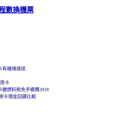
哩程數換機票
卡有機場接送
信用卡
卡繳燃料稅免手續費2018
 刷卡現金回饋比較